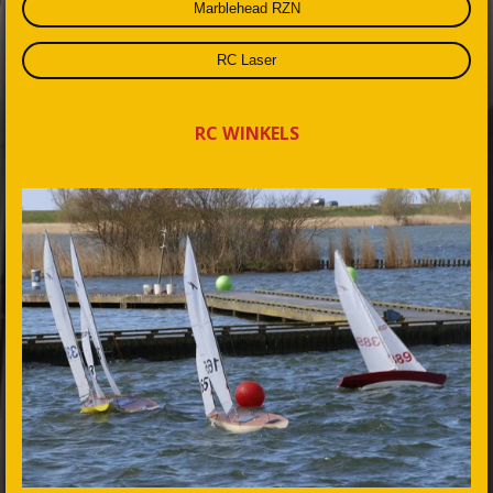
Marblehead RZN
RC Laser
RC WINKELS